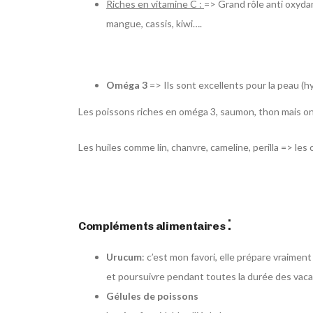
Riches en vitamine C :
=> Grand rôle anti oxydant
mangue, cassis, kiwi….
Oméga 3
=> Ils sont excellents pour la peau (h
Les poissons riches en oméga 3, saumon, thon mais on 
Les huiles comme lin, chanvre, cameline, perilla => les 
:
Compléments alimentaires
Urucum
: c’est mon favori, elle prépare vraimen
et poursuivre pendant toutes la durée des vac
Gélules de poissons