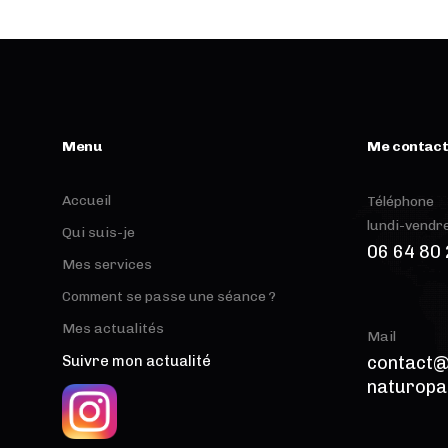
Menu
Me contac
Accueil
Téléphone
lundi-vendre
Qui suis-je
06 64 80 
Mes services
Comment se passe une séance ?
Mes actualités
Mail
contact@
Suivre mon actualité
naturopa