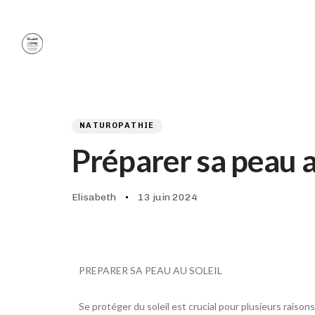
Author
Published
PUBLISHED
on:
IN:
NATUROPATHIE
Préparer sa peau a
13 juin 2024
Elisabeth
PREPARER SA PEAU AU SOLEIL
Se protéger du soleil est crucial pour plusieurs raiso