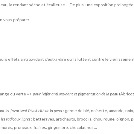
au, la rendant sèche et écailleuse…. De plus, une exposition prolongée 
en vous préparer
leurs effets anti oxydant c’est-à-dire qu’ils luttent contre le vieillisseme
orange ou verte =>
pour l’effet anti oxydant et pigmentation de la peau
(Abricot
nt ils, favorisent l’élasticité de la peau
: germe de blé, noisette, amande, noix
 les radicaux libres
: betteraves, artichauts, brocolis, chou rouge, oignon, p
 mures, pruneaux, fraises, gingembre, chocolat noir…