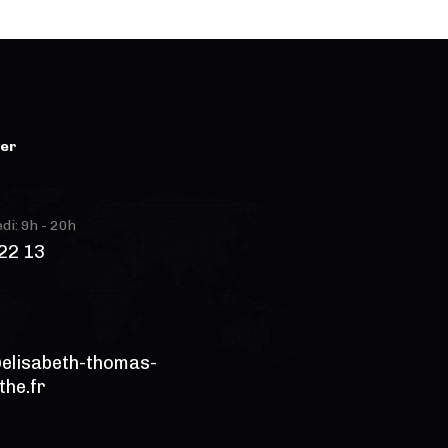
ter
di: 9h - 20h
22 13
elisabeth-thomas-
the.fr