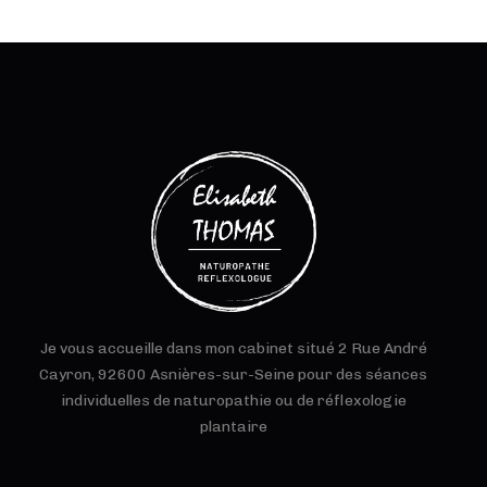
Je vous accueille dans mon cabinet situé 2 Rue André
Cayron, 92600 Asnières-sur-Seine pour des séances
individuelles de naturopathie ou de réflexologie
plantaire