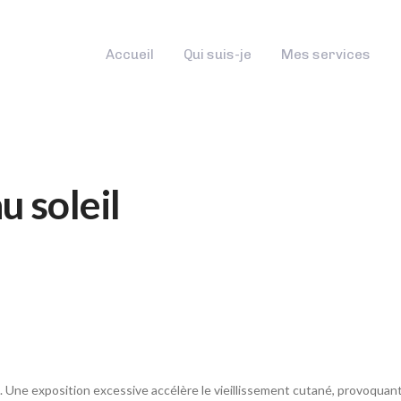
Accueil
Qui suis-je
Mes services
u soleil
ns. Une exposition excessive accélère le vieillissement cutané, provoquant