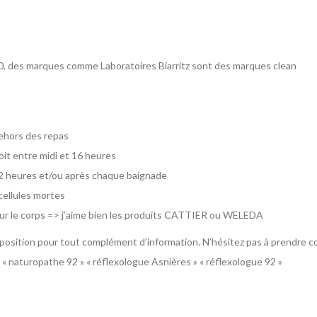
0, des marques comme Laboratoires Biarritz sont des marques clean
 dehors des repas
oit entre midi et 16 heures
s 2 heures et/ou après chaque baignade
cellules mortes
our le corps => j’aime bien les produits CATTIER ou WELEDA
disposition pour tout complément d’information. N’hésitez pas à prendre 
 « naturopathe 92 » « réflexologue Asnières » « réflexologue 92 »