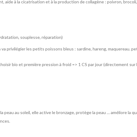
, aide à la cicatrisation et à la production de collagène : poivron, brocoli
ydratation, souplesse, réparation)
va privilégier les petits poissons bleus : sardine, hareng, maquereau. p
choisir bio et première pression à froid => 1 CS par jour (directement sur 
t la peau au soleil, elle active le bronzage, protège la peau … améliore la
ances.